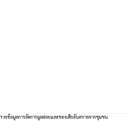
วจข้อมูลการจัดการมูลฝอยและของเสียอันตรายจากชุมชน